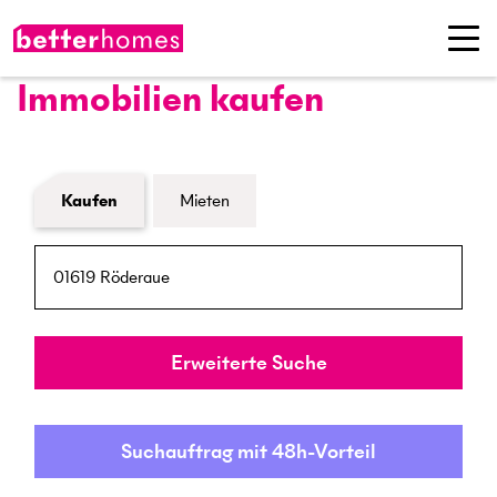
Immobilien kaufen
Formular Immobiliensuche
Kaufen
Mieten
PLZ / Ort
Umkreis
Erweiterte Suche
Suchauftrag mit 48h-Vorteil