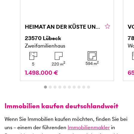
HEIMAT AN DER KÜSTE UNBEZAHLBARES LEBENSGEFÜHL
23570
Lübeck
7
Zweifamilienhaus
Wo
2
2
594
m
5
220
m
1.498.000 €
6
Immobilien kaufen deutschlandweit
Wenn Sie Immobilien kaufen möchten, finden Sie bei
uns – einem der führenden
Immobilienmakler
in