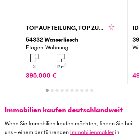
TOP AUFTEILUNG, TOP ZUSTAND, FAMIELIENFREUNDLICH
54332
Wasserliesch
3
Etagen-Wohnung
Wo
2
3
112
m
395.000 €
4
Immobilien kaufen deutschlandweit
Wenn Sie Immobilien kaufen möchten, finden Sie bei
uns – einem der führenden
Immobilienmakler
in