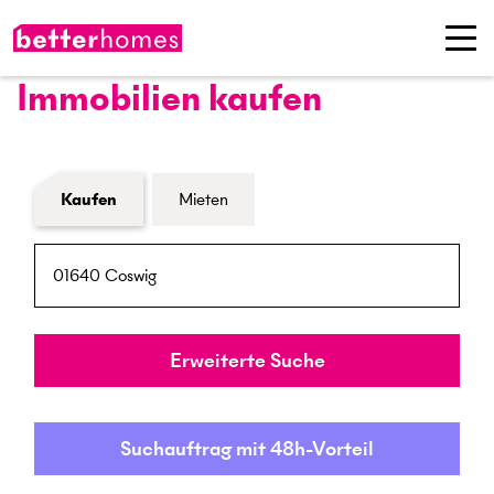
Immobilien kaufen
Formular Immobiliensuche
Kaufen
Mieten
PLZ / Ort
Umkreis
Erweiterte Suche
Suchauftrag mit 48h-Vorteil