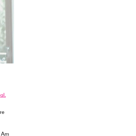
al.
re
. Am