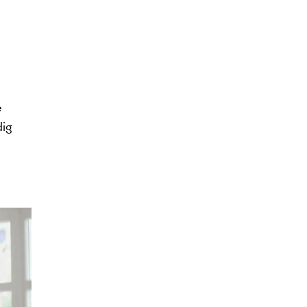
e
dig