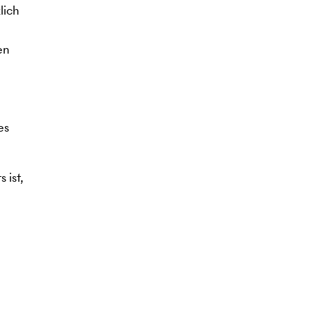
lich
en
es
 ist,