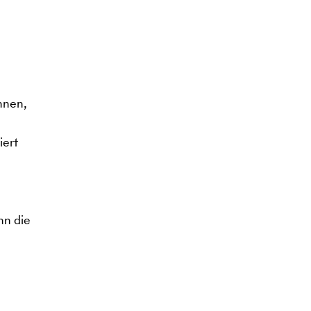
nnen,
iert
nn die