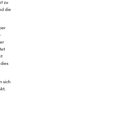
t zu
nd die
ber
-
der
tet
rt
 dies
n sich
kt.