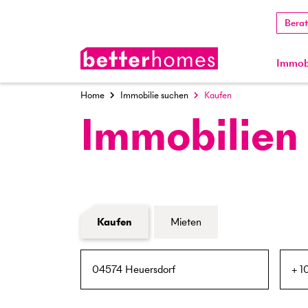
Bera
Immobi
Home
Immobilie suchen
Kaufen
Immobilien
Formular Immobiliensuche
Kaufen
Mieten
PLZ / Ort
Umkreis