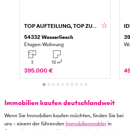
TOP AUFTEILUNG, TOP ZUSTAND, FAMIELIENFREUNDLICH
54332
Wasserliesch
3
Etagen-Wohnung
Wo
2
3
112
m
395.000 €
4
Immobilien kaufen deutschlandweit
Wenn Sie Immobilien kaufen möchten, finden Sie bei
uns – einem der führenden
Immobilienmakler
in