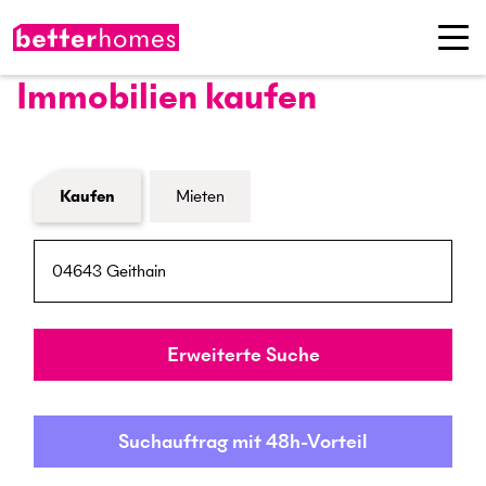
Immobilien kaufen
Formular Immobiliensuche
Kaufen
Mieten
PLZ / Ort
Umkreis
Erweiterte Suche
Suchauftrag mit 48h-Vorteil