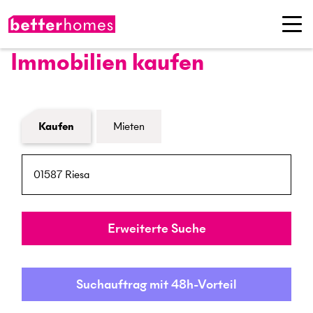
Immobilien kaufen
Formular Immobiliensuche
Kaufen
Mieten
PLZ / Ort
Umkreis
Erweiterte Suche
Suchauftrag mit 48h-Vorteil