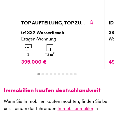
TOP AUFTEILUNG, TOP ZUSTAND, FAMIELIENFREUNDLICH
54332
Wasserliesch
3
Etagen-Wohnung
Wo
2
3
112
m
395.000 €
4
Immobilien kaufen deutschlandweit
Wenn Sie Immobilien kaufen möchten, finden Sie bei
uns – einem der führenden
Immobilienmakler
in