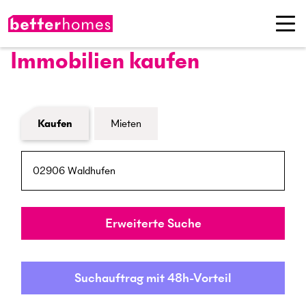
Immobilien kaufen
Formular Immobiliensuche
Kaufen
Mieten
PLZ / Ort
Umkreis
Erweiterte Suche
Suchauftrag mit 48h-Vorteil