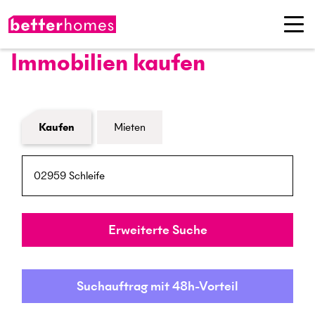
Immobilien kaufen
Formular Immobiliensuche
Kaufen
Mieten
PLZ / Ort
Umkreis
Erweiterte Suche
Suchauftrag mit 48h-Vorteil