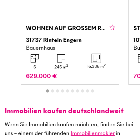
WOHNEN AUF GROSSEM RESTHOF IM WESERBERGLAND
31737
Rinteln Engern
10
Bauernhaus
Bü
2
2
16.336
m
6
246
m
629.000 €
7
Immobilien kaufen deutschlandweit
Wenn Sie Immobilien kaufen möchten, finden Sie bei
uns – einem der führenden
Immobilienmakler
in