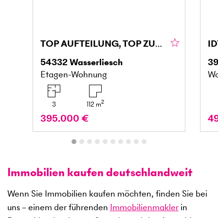
TOP AUFTEILUNG, TOP ZUSTAND, FAMIELIENFREUNDLICH
54332
Wasserliesch
3
Etagen-Wohnung
Wo
2
3
112
m
395.000 €
4
Immobilien kaufen deutschlandweit
Wenn Sie Immobilien kaufen möchten, finden Sie bei
uns – einem der führenden
Immobilienmakler
in