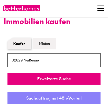
Immobilien kaufen
Formular Immobiliensuche
Kaufen
Mieten
PLZ / Ort
Umkreis
Erweiterte Suche
Suchauftrag mit 48h-Vorteil