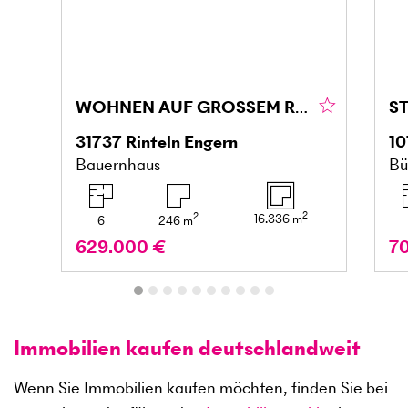
WOHNEN AUF GROSSEM RESTHOF IM WESERBERGLAND
31737
Rinteln Engern
10
Bauernhaus
Bü
2
2
16.336
m
6
246
m
629.000 €
7
Immobilien kaufen deutschlandweit
Wenn Sie Immobilien kaufen möchten, finden Sie bei