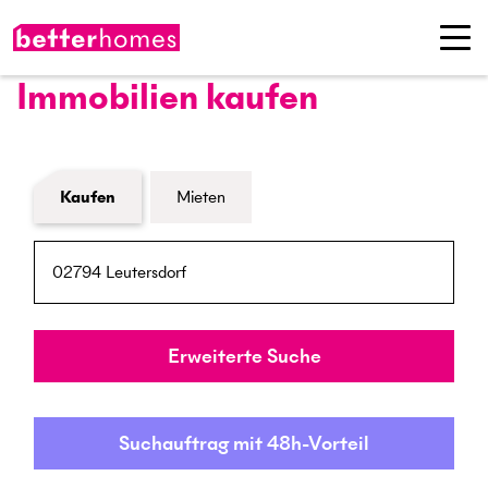
Immobilien kaufen
Formular Immobiliensuche
Kaufen
Mieten
PLZ / Ort
Umkreis
Erweiterte Suche
Suchauftrag mit 48h-Vorteil