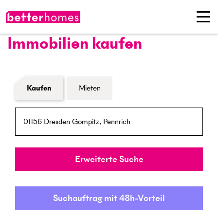
Immobilien kaufen
Formular Immobiliensuche
Kaufen
Mieten
PLZ / Ort
Umkreis
Erweiterte Suche
Suchauftrag mit 48h-Vorteil