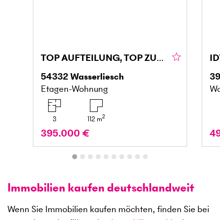
TOP AUFTEILUNG, TOP ZUSTAND, FAMIELIENFREUNDLICH
54332
Wasserliesch
3
Etagen-Wohnung
Wo
2
3
112
m
395.000 €
4
Immobilien kaufen deutschlandweit
Wenn Sie Immobilien kaufen möchten, finden Sie bei