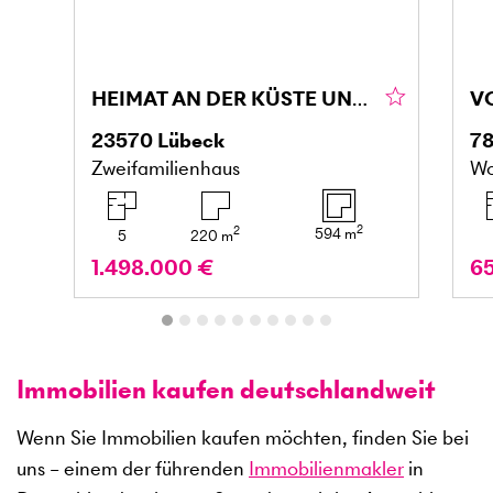
HEIMAT AN DER KÜSTE UNBEZAHLBARES LEBENSGEFÜHL
23570
Lübeck
7
Zweifamilienhaus
Wo
2
2
594
m
5
220
m
1.498.000 €
6
Immobilien kaufen deutschlandweit
Wenn Sie Immobilien kaufen möchten, finden Sie bei
uns – einem der führenden
Immobilienmakler
in