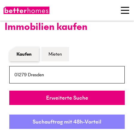
Immobilien kaufen
Formular Immobiliensuche
Kaufen
Mieten
PLZ / Ort
Umkreis
Erweiterte Suche
Suchauftrag mit 48h-Vorteil