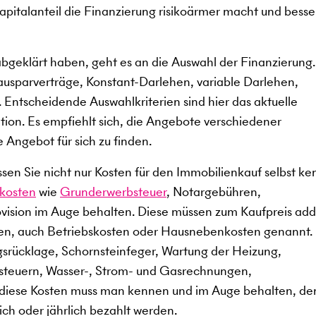
kapitalanteil die Finanzierung risikoärmer macht und besse
abgeklärt haben, geht es an die Auswahl der Finanzierung
ausparverträge, Konstant-Darlehen, variable Darlehen,
 Entscheidende Auswahlkriterien sind hier das aktuelle
ation. Es empfiehlt sich, die Angebote verschiedener
e Angebot für sich zu finden.
en Sie nicht nur Kosten für den Immobilienkauf selbst ke
kosten
wie
Grunderwerbsteuer
, Notargebühren,
ision im Auge behalten. Diese müssen zum Kaufpreis add
en, auch Betriebskosten oder Hausnebenkosten genannt.
gsrücklage, Schornsteinfeger, Wartung der Heizung,
dsteuern, Wasser-, Strom- und Gasrechnungen,
 diese Kosten muss man kennen und im Auge behalten, de
ch oder jährlich bezahlt werden.