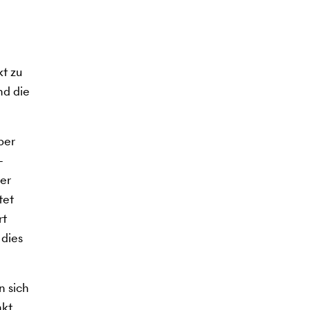
t zu
nd die
ber
-
der
tet
rt
 dies
n sich
kt.