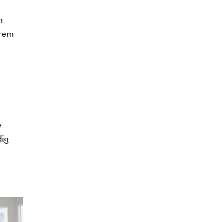
n
erem
e
dig