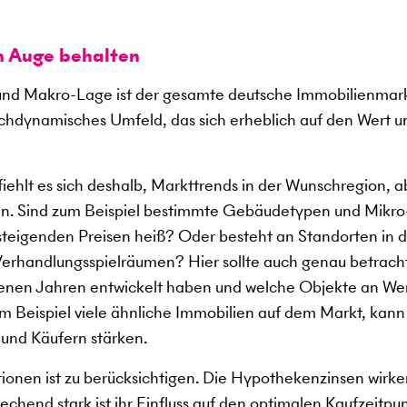
m Auge behalten
nd Makro-Lage ist der gesamte deutsche Immobilienmark
ochdynamisches Umfeld, das sich erheblich auf den Wert u
ehlt es sich deshalb, Markttrends in der Wunschregion, a
n. Sind zum Beispiel bestimmte Gebäudetypen und Mikro
 steigenden Preisen heiß? Oder besteht an Standorten in 
erhandlungsspielräumen? Hier sollte auch genau betrach
ngenen Jahren entwickelt haben und welche Objekte an We
 Beispiel viele ähnliche Immobilien auf dem Markt, kann
 und Käufern stärken.
tionen ist zu berücksichtigen. Die Hypothekenzinsen wirke
chend stark ist ihr Einfluss auf den optimalen Kaufzeitpun