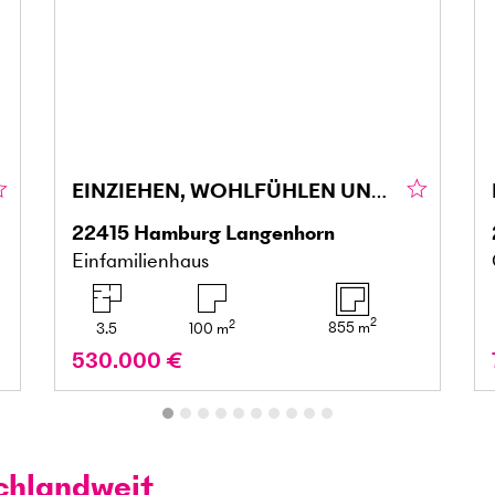
EINZIEHEN, WOHLFÜHLEN UND GENIESSEN
22415
Hamburg Langenhorn
Einfamilienhaus
2
2
855
m
3.5
100
m
530.000 €
chlandweit