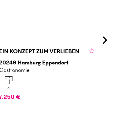
EIN KONZEPT ZUM VERLIEBEN
20249
Hamburg Eppendorf
88662
Ü
Gastronomie
Mehrfami
4
12
7.250 €
Preis a