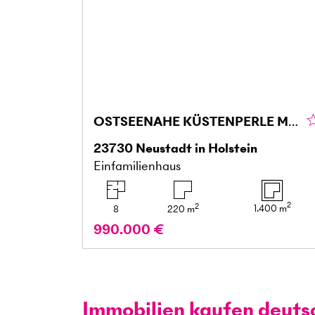
OSTSEENAHE KÜSTENPERLE MIT TRAUMGARTEN
23730
Neustadt in Holstein
Einfamilienhaus
2
2
1.400
m
8
220
m
990.000 €
Immobilien kaufen deuts