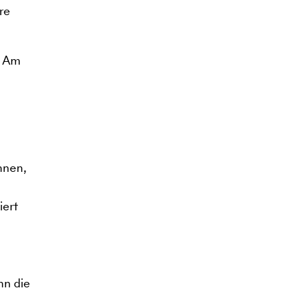
re
. Am
nnen,
iert
nn die