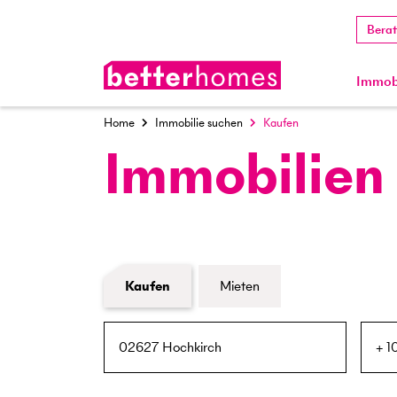
Bera
Immobi
Home
Immobilie suchen
Kaufen
Immobilien
Formular Immobiliensuche
Kaufen
Mieten
PLZ / Ort
Umkreis