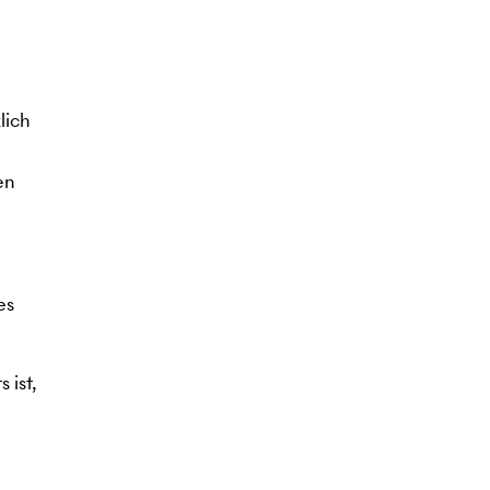
lich
en
es
 ist,