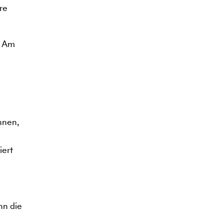
re
. Am
nnen,
iert
nn die