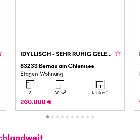
IDYLLISCH - SEHR RUHIG GELEGEN AM CHIEMSEE
83233
Bernau am Chiemsee
Etagen-Wohnung
2
2
1.755
m
3
80
m
260.000 €
chlandweit