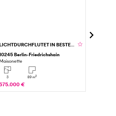
LICHTDURCHFLUTET IN BESTER KIEZLAGE MIT TERRASSE
10245
Berlin-Friedrichshain
91077
D
Maisonette
Wohnen (
2
709
3
89
m
575.000 €
673.55