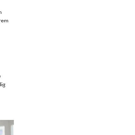
n
erem
e
dig