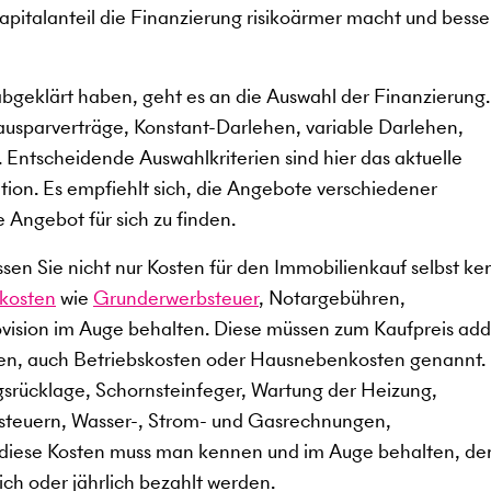
kapitalanteil die Finanzierung risikoärmer macht und besse
abgeklärt haben, geht es an die Auswahl der Finanzierung
ausparverträge, Konstant-Darlehen, variable Darlehen,
 Entscheidende Auswahlkriterien sind hier das aktuelle
ation. Es empfiehlt sich, die Angebote verschiedener
e Angebot für sich zu finden.
en Sie nicht nur Kosten für den Immobilienkauf selbst ke
kosten
wie
Grunderwerbsteuer
, Notargebühren,
ision im Auge behalten. Diese müssen zum Kaufpreis add
en, auch Betriebskosten oder Hausnebenkosten genannt.
gsrücklage, Schornsteinfeger, Wartung der Heizung,
dsteuern, Wasser-, Strom- und Gasrechnungen,
 diese Kosten muss man kennen und im Auge behalten, de
ch oder jährlich bezahlt werden.