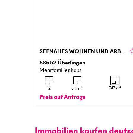
SEENAHES WOHNEN UND ARBEITEN
88662
Überlingen
Mehrfamilienhaus
2
2
747
m
12
341
m
Preis auf Anfrage
Immobilien kaufen deuts