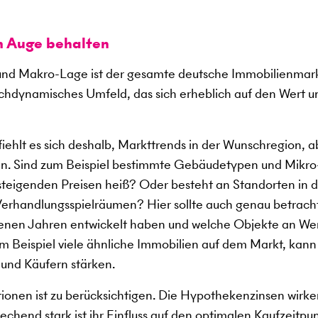
m Auge behalten
nd Makro-Lage ist der gesamte deutsche Immobilienmark
ochdynamisches Umfeld, das sich erheblich auf den Wert u
ehlt es sich deshalb, Markttrends in der Wunschregion, a
n. Sind zum Beispiel bestimmte Gebäudetypen und Mikro
 steigenden Preisen heiß? Oder besteht an Standorten in 
erhandlungsspielräumen? Hier sollte auch genau betrach
ngenen Jahren entwickelt haben und welche Objekte an We
 Beispiel viele ähnliche Immobilien auf dem Markt, kann
 und Käufern stärken.
tionen ist zu berücksichtigen. Die Hypothekenzinsen wirke
chend stark ist ihr Einfluss auf den optimalen Kaufzeitpun