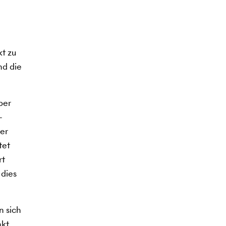
t zu
nd die
ber
-
der
tet
rt
 dies
n sich
kt.