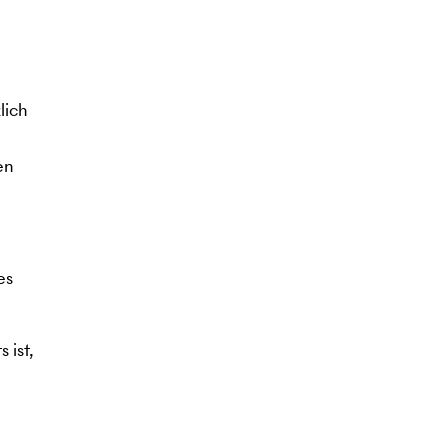
lich
en
es
 ist,