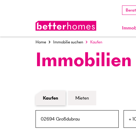
Bera
Immobi
Home
Immobilie suchen
Kaufen
Immobilien
Formular Immobiliensuche
Kaufen
Mieten
PLZ / Ort
Umkreis