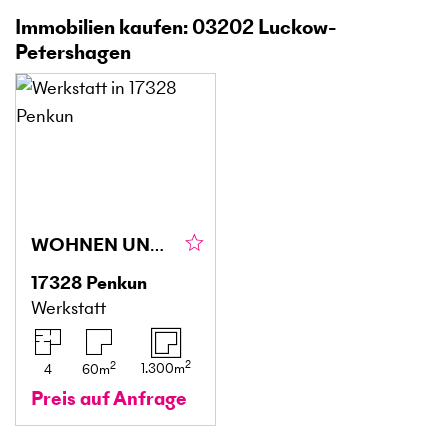
Immobilien kaufen: 03202 Luckow-
Petershagen
WOHNEN UND ARBEITEN AUF DEM LAND
17328
Penkun
Werkstatt
2
2
1.300
m
4
60
m
Preis auf Anfrage