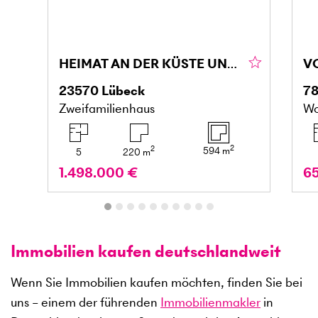
HEIMAT AN DER KÜSTE UNBEZAHLBARES LEBENSGEFÜHL
23570
Lübeck
7
Zweifamilienhaus
Wo
2
2
594
m
5
220
m
1.498.000 €
6
Immobilien kaufen deutschlandweit
Wenn Sie Immobilien kaufen möchten, finden Sie bei
uns – einem der führenden
Immobilienmakler
in