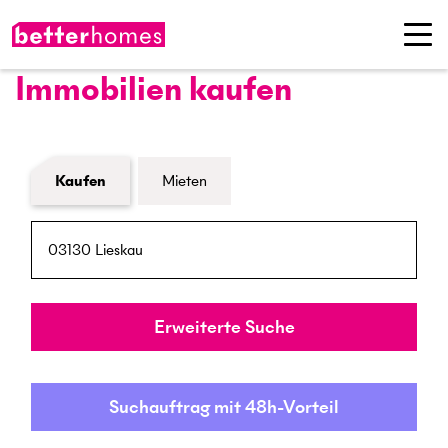
Immobilien kaufen
Formular Immobiliensuche
Kaufen
Mieten
PLZ / Ort
Umkreis
Erweiterte Suche
Suchauftrag mit 48h-Vorteil