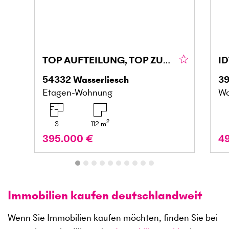
TOP AUFTEILUNG, TOP ZUSTAND, FAMIELIENFREUNDLICH
54332
Wasserliesch
3
Etagen-Wohnung
Wo
2
3
112
m
395.000 €
4
Immobilien kaufen deutschlandweit
Wenn Sie Immobilien kaufen möchten, finden Sie bei