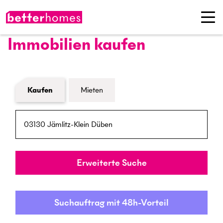
Immobilien kaufen
Formular Immobiliensuche
Kaufen
Mieten
PLZ / Ort
Umkreis
Erweiterte Suche
Suchauftrag mit 48h-Vorteil