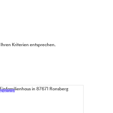
Ihren Kriterien entsprechen.
h-Vorteil
48h-Vorteil
Online-Besic