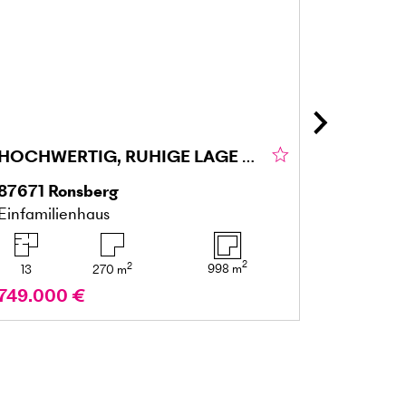
HOCHWERTIG, RUHIGE LAGE UND VIEL PLATZ
87671
Ronsberg
23730
N
Einfamilienhaus
Einfamil
2
2
998
m
13
270
m
8
749.000 €
990.00