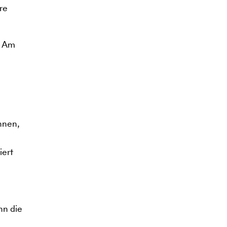
re
. Am
nnen,
iert
nn die