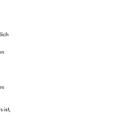
lich
en
es
 ist,