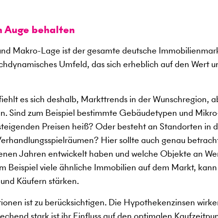
m Auge behalten
nd Makro-Lage ist der gesamte deutsche Immobilienmark
ochdynamisches Umfeld, das sich erheblich auf den Wert u
ehlt es sich deshalb, Markttrends in der Wunschregion, a
n. Sind zum Beispiel bestimmte Gebäudetypen und Mikro
 steigenden Preisen heiß? Oder besteht an Standorten in 
erhandlungsspielräumen? Hier sollte auch genau betrach
ngenen Jahren entwickelt haben und welche Objekte an We
 Beispiel viele ähnliche Immobilien auf dem Markt, kann
 und Käufern stärken.
tionen ist zu berücksichtigen. Die Hypothekenzinsen wirke
chend stark ist ihr Einfluss auf den optimalen Kaufzeitpun