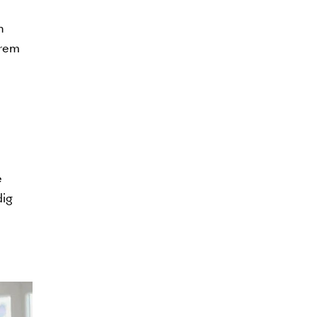
n
erem
e
dig