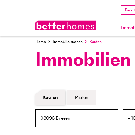
Bera
Immobi
Home
Immobilie suchen
Kaufen
Immobilien
Formular Immobiliensuche
Kaufen
Mieten
PLZ / Ort
Umkreis