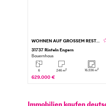
WOHNEN AUF GROSSEM RESTHOF IM WESERBERGLAND
31737
Rinteln Engern
Bauernhaus
2
2
16.336
m
6
246
m
629.000 €
Immobilien kaufen deuts