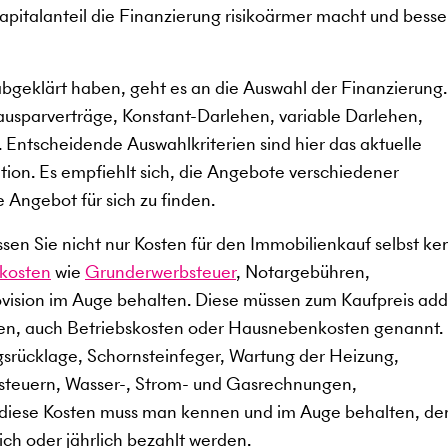
kapitalanteil die Finanzierung risikoärmer macht und besse
abgeklärt haben, geht es an die Auswahl der Finanzierung
ausparverträge, Konstant-Darlehen, variable Darlehen,
 Entscheidende Auswahlkriterien sind hier das aktuelle
ation. Es empfiehlt sich, die Angebote verschiedener
e Angebot für sich zu finden.
en Sie nicht nur Kosten für den Immobilienkauf selbst ke
kosten
wie
Grunderwerbsteuer
, Notargebühren,
ision im Auge behalten. Diese müssen zum Kaufpreis add
en, auch Betriebskosten oder Hausnebenkosten genannt.
gsrücklage, Schornsteinfeger, Wartung der Heizung,
dsteuern, Wasser-, Strom- und Gasrechnungen,
 diese Kosten muss man kennen und im Auge behalten, de
ch oder jährlich bezahlt werden.