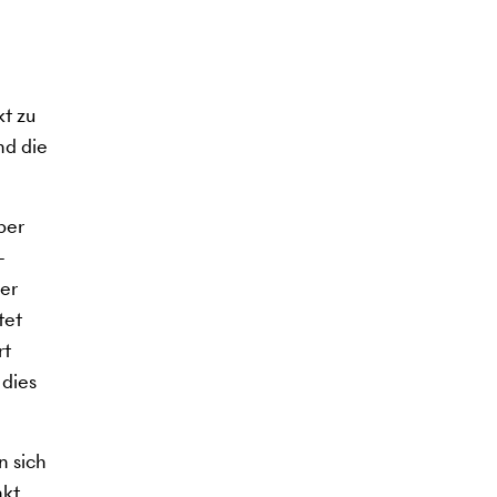
t zu
nd die
ber
-
der
tet
rt
 dies
n sich
kt.