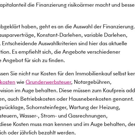
kapitalanteil die Finanzierung risikoärmer macht und besse
abgeklärt haben, geht es an die Auswahl der Finanzierung
ausparverträge, Konstant-Darlehen, variable Darlehen,
 Entscheidende Auswahlkriterien sind hier das aktuelle
ation. Es empfiehlt sich, die Angebote verschiedener
e Angebot für sich zu finden.
en Sie nicht nur Kosten für den Immobilienkauf selbst ke
kosten
wie
Grunderwerbsteuer
, Notargebühren,
ision im Auge behalten. Diese müssen zum Kaufpreis add
en, auch Betriebskosten oder Hausnebenkosten genannt.
gsrücklage, Schornsteinfeger, Wartung der Heizung,
dsteuern, Wasser-, Strom- und Gasrechnungen,
 diese Kosten muss man kennen und im Auge behalten, de
ch oder jährlich bezahlt werden.