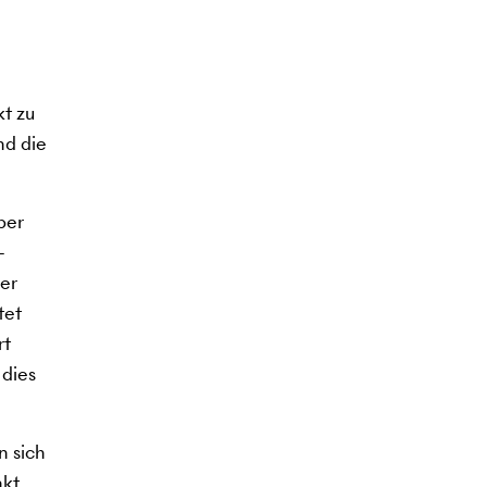
t zu
nd die
ber
-
der
tet
rt
 dies
n sich
kt.