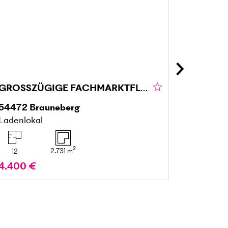
GROSSZÜGIGE FACHMARKTFLÄCHE IN BRAUNEBERG
54472
Brauneberg
25436
Ladenlokal
Mehrfami
2
2.731
m
12
7
4.400 €
599.00