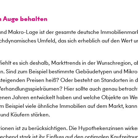
m Auge behalten
nd Makro-Lage ist der gesamte deutsche Immobilienmark
ochdynamisches Umfeld, das sich erheblich auf den Wert u
ehlt es sich deshalb, Markttrends in der Wunschregion, a
n. Sind zum Beispiel bestimmte Gebäudetypen und Mikro
 steigenden Preisen heiß? Oder besteht an Standorten in 
erhandlungsspielräumen? Hier sollte auch genau betrach
ngenen Jahren entwickelt haben und welche Objekte an We
 Beispiel viele ähnliche Immobilien auf dem Markt, kann
 und Käufern stärken.
tionen ist zu berücksichtigen. Die Hypothekenzinsen wirke
chend stark ist ihr Einfluss auf den optimalen Kaufzeitpun