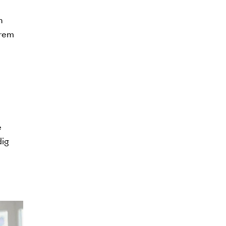
n
erem
e
dig