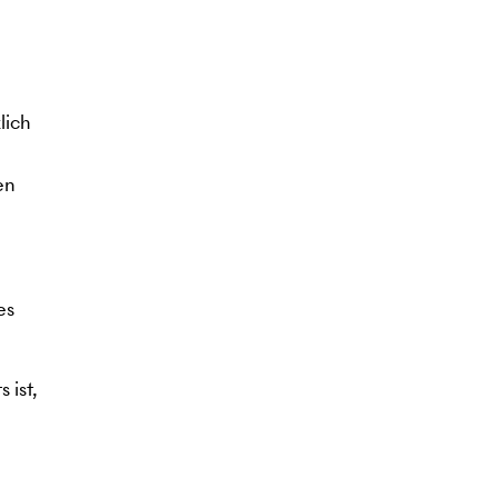
lich
en
es
 ist,