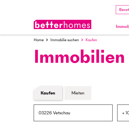
Bera
Immobi
Home
Immobilie suchen
Kaufen
Immobilien
Formular Immobiliensuche
Kaufen
Mieten
PLZ / Ort
Umkreis