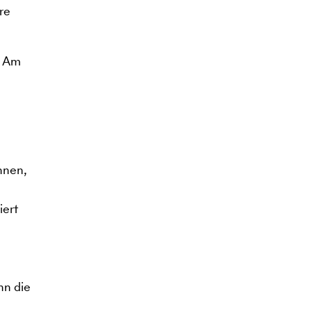
re
. Am
nnen,
iert
nn die