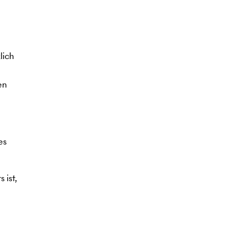
lich
en
es
 ist,