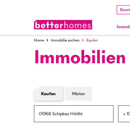
Bera
Immobi
Home
Immobilie suchen
Kaufen
Immobilien
Formular Immobiliensuche
Kaufen
Mieten
PLZ / Ort
Umkreis