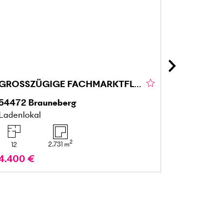
GROSSZÜGIGE FACHMARKTFLÄCHE IN BRAUNEBERG
54472
Brauneberg
25436
Ladenlokal
Mehrfami
2
2.731
m
12
7
4.400 €
599.00