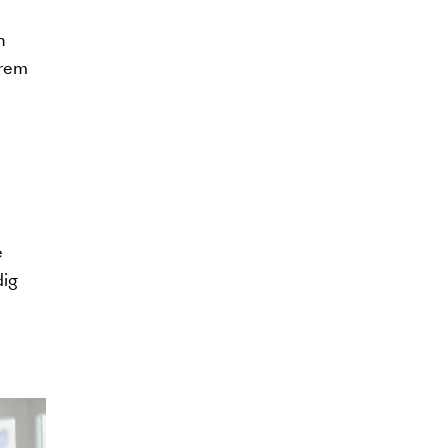
n
erem
e
dig