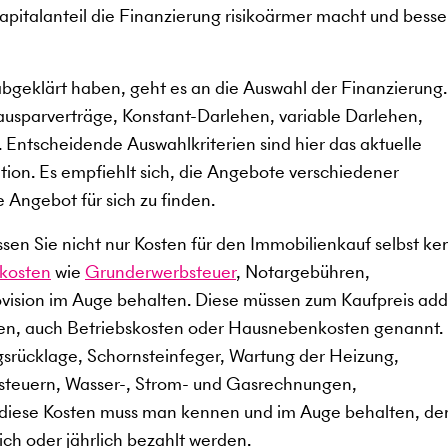
kapitalanteil die Finanzierung risikoärmer macht und besse
abgeklärt haben, geht es an die Auswahl der Finanzierung
ausparverträge, Konstant-Darlehen, variable Darlehen,
 Entscheidende Auswahlkriterien sind hier das aktuelle
ation. Es empfiehlt sich, die Angebote verschiedener
e Angebot für sich zu finden.
en Sie nicht nur Kosten für den Immobilienkauf selbst ke
kosten
wie
Grunderwerbsteuer
, Notargebühren,
ision im Auge behalten. Diese müssen zum Kaufpreis add
en, auch Betriebskosten oder Hausnebenkosten genannt.
gsrücklage, Schornsteinfeger, Wartung der Heizung,
dsteuern, Wasser-, Strom- und Gasrechnungen,
 diese Kosten muss man kennen und im Auge behalten, de
ch oder jährlich bezahlt werden.