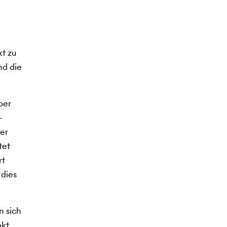
t zu
nd die
ber
-
der
tet
rt
 dies
n sich
kt.