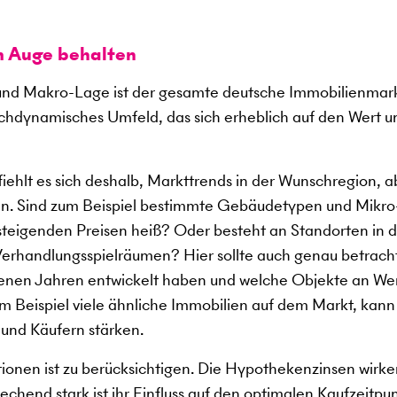
m Auge behalten
nd Makro-Lage ist der gesamte deutsche Immobilienmark
ochdynamisches Umfeld, das sich erheblich auf den Wert u
ehlt es sich deshalb, Markttrends in der Wunschregion, a
n. Sind zum Beispiel bestimmte Gebäudetypen und Mikro
 steigenden Preisen heiß? Oder besteht an Standorten in 
erhandlungsspielräumen? Hier sollte auch genau betrach
ngenen Jahren entwickelt haben und welche Objekte an We
 Beispiel viele ähnliche Immobilien auf dem Markt, kann
 und Käufern stärken.
tionen ist zu berücksichtigen. Die Hypothekenzinsen wirke
chend stark ist ihr Einfluss auf den optimalen Kaufzeitpun