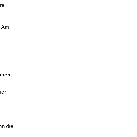
re
. Am
nnen,
iert
nn die