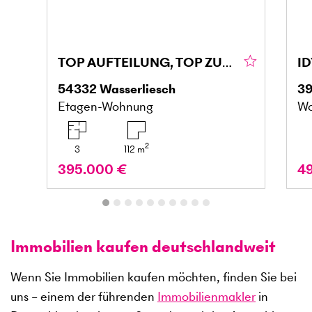
TOP AUFTEILUNG, TOP ZUSTAND, FAMIELIENFREUNDLICH
54332
Wasserliesch
3
Etagen-Wohnung
Wo
2
3
112
m
395.000 €
4
Immobilien kaufen deutschlandweit
Wenn Sie Immobilien kaufen möchten, finden Sie bei
uns – einem der führenden
Immobilienmakler
in