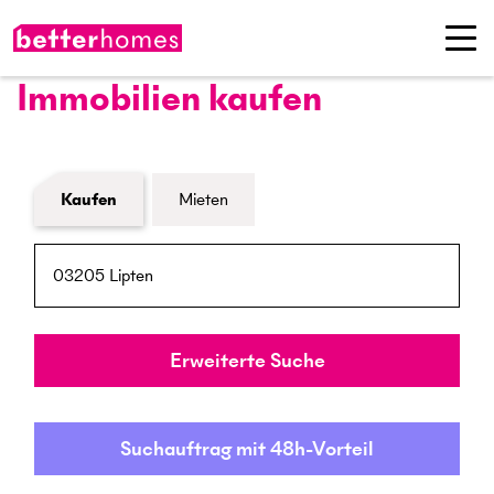
Immobilien kaufen
Formular Immobiliensuche
Kaufen
Mieten
PLZ / Ort
Umkreis
Erweiterte Suche
Suchauftrag mit 48h-Vorteil