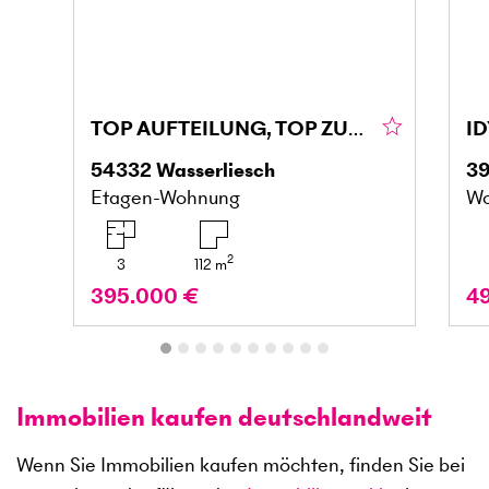
TOP AUFTEILUNG, TOP ZUSTAND, FAMIELIENFREUNDLICH
54332
Wasserliesch
3
Etagen-Wohnung
Wo
2
3
112
m
395.000 €
4
Immobilien kaufen deutschlandweit
Wenn Sie Immobilien kaufen möchten, finden Sie bei