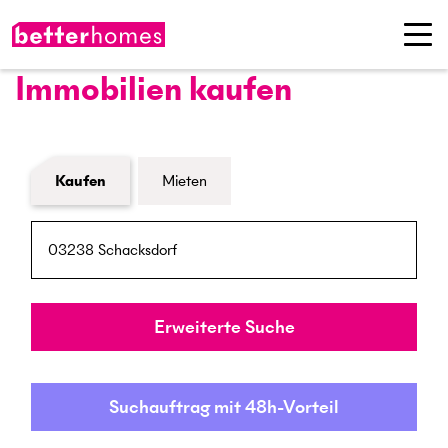
Immobilien kaufen
Formular Immobiliensuche
Kaufen
Mieten
PLZ / Ort
Umkreis
Erweiterte Suche
Suchauftrag mit 48h-Vorteil