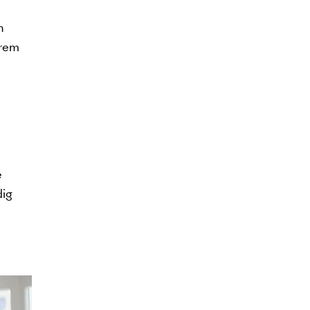
n
erem
e
dig