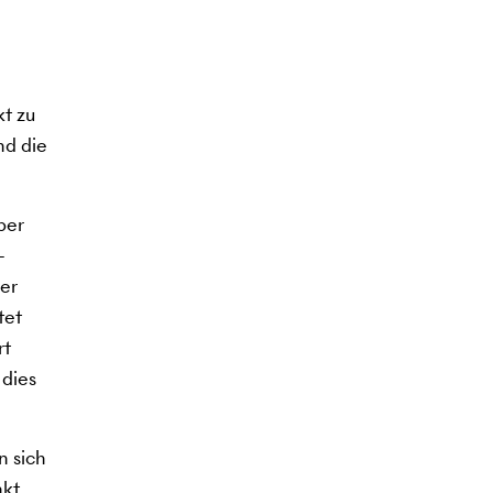
t zu
nd die
ber
-
der
tet
rt
 dies
n sich
kt.