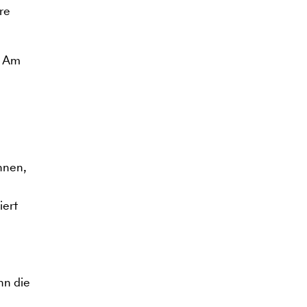
re
. Am
nnen,
iert
nn die