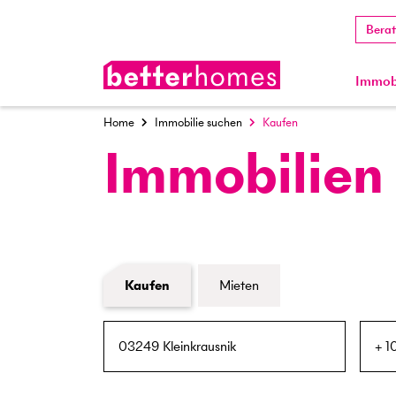
Bera
Immobi
Home
Immobilie suchen
Kaufen
Immobilien
Formular Immobiliensuche
Kaufen
Mieten
PLZ / Ort
Umkreis