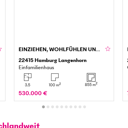
EINZIEHEN, WOHLFÜHLEN UND GENIESSEN
22415
Hamburg Langenhorn
Einfamilienhaus
2
2
855
m
3.5
100
m
530.000 €
chlandweit