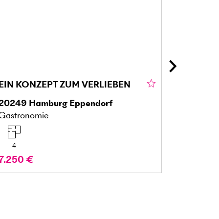
EIN KONZEPT ZUM VERLIEBEN
20249
Hamburg Eppendorf
88662
Ü
Gastronomie
Mehrfami
4
12
7.250 €
Preis a