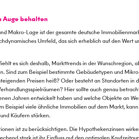
m Auge behalten
nd Makro-Lage ist der gesamte deutsche Immobilienmark
ochdynamisches Umfeld, das sich erheblich auf den Wert u
ehlt es sich deshalb, Markttrends in der Wunschregion, a
n. Sind zum Beispiel bestimmte Gebäudetypen und Mikro
 steigenden Preisen heiß? Oder besteht an Standorten in 
erhandlungsspielräumen? Hier sollte auch genau betrach
ngenen Jahren entwickelt haben und welche Objekte an We
 Beispiel viele ähnliche Immobilien auf dem Markt, kann
 und Käufern stärken.
tionen ist zu berücksichtigen. Die Hypothekenzinsen wirke
chend stark ist ihr Einfluss auf den optimalen Kaufzeitpun