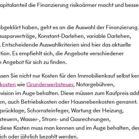
kapitalanteil die Finanzierung risikoärmer macht und besse
abgeklärt haben, geht es an die Auswahl der Finanzierung
ausparverträge, Konstant-Darlehen, variable Darlehen,
 Entscheidende Auswahlkriterien sind hier das aktuelle
ation. Es empfiehlt sich, die Angebote verschiedener
e Angebot für sich zu finden.
en Sie nicht nur Kosten für den Immobilienkauf selbst ke
kosten
wie
Grunderwerbsteuer
, Notargebühren,
ision im Auge behalten. Diese müssen zum Kaufpreis add
en, auch Betriebskosten oder Hausnebenkosten genannt.
gsrücklage, Schornsteinfeger, Wartung der Heizung,
dsteuern, Wasser-, Strom- und Gasrechnungen,
 diese Kosten muss man kennen und im Auge behalten, de
ch oder jährlich bezahlt werden.