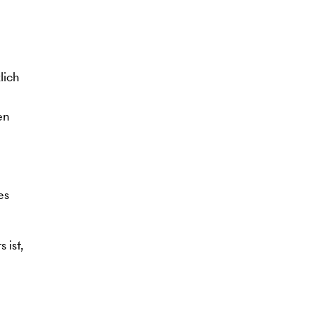
lich
en
es
 ist,