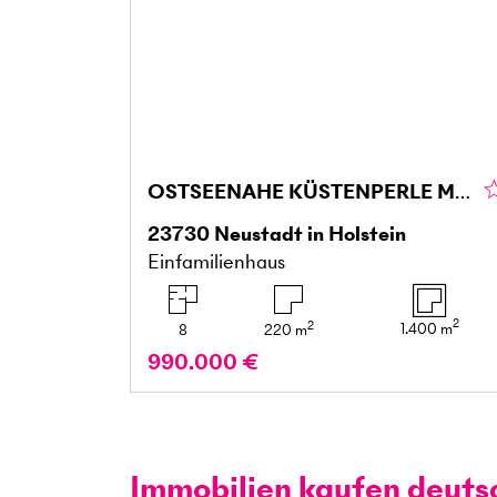
OSTSEENAHE KÜSTENPERLE MIT TRAUMGARTEN
23730
Neustadt in Holstein
Einfamilienhaus
2
2
1.400
m
8
220
m
990.000 €
Immobilien kaufen deuts