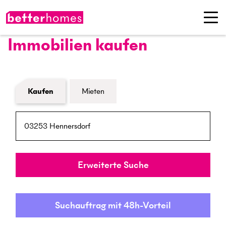
Immobilien kaufen
Formular Immobiliensuche
Kaufen
Mieten
PLZ / Ort
Umkreis
Erweiterte Suche
Suchauftrag mit 48h-Vorteil