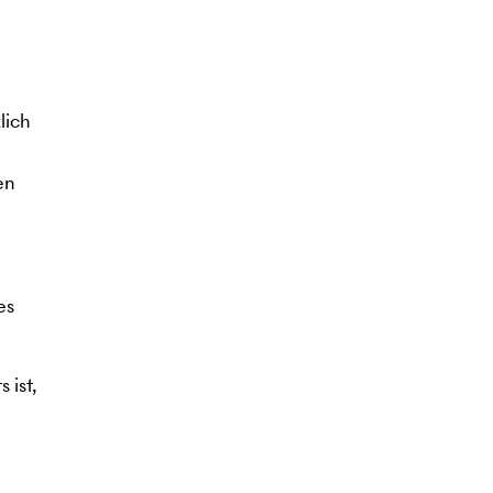
lich
en
es
 ist,