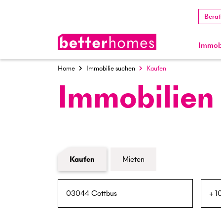
Bera
Immobi
Home
Immobilie suchen
Kaufen
Immobilien
Formular Immobiliensuche
Kaufen
Mieten
PLZ / Ort
Umkreis