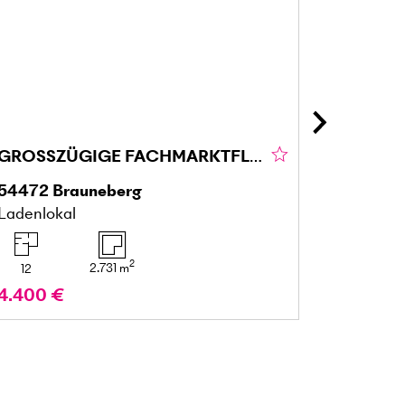
GROSSZÜGIGE FACHMARKTFLÄCHE IN BRAUNEBERG
54472
Brauneberg
25436
Ladenlokal
Mehrfami
2
2.731
m
12
7
4.400 €
599.00