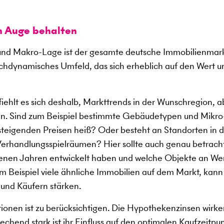
m Auge behalten
nd Makro-Lage ist der gesamte deutsche Immobilienmark
ochdynamisches Umfeld, das sich erheblich auf den Wert u
ehlt es sich deshalb, Markttrends in der Wunschregion, a
n. Sind zum Beispiel bestimmte Gebäudetypen und Mikro
 steigenden Preisen heiß? Oder besteht an Standorten in 
erhandlungsspielräumen? Hier sollte auch genau betrach
ngenen Jahren entwickelt haben und welche Objekte an We
 Beispiel viele ähnliche Immobilien auf dem Markt, kann
 und Käufern stärken.
tionen ist zu berücksichtigen. Die Hypothekenzinsen wirke
chend stark ist ihr Einfluss auf den optimalen Kaufzeitpun