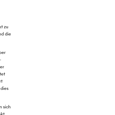
t zu
nd die
ber
-
der
tet
rt
 dies
n sich
kt.