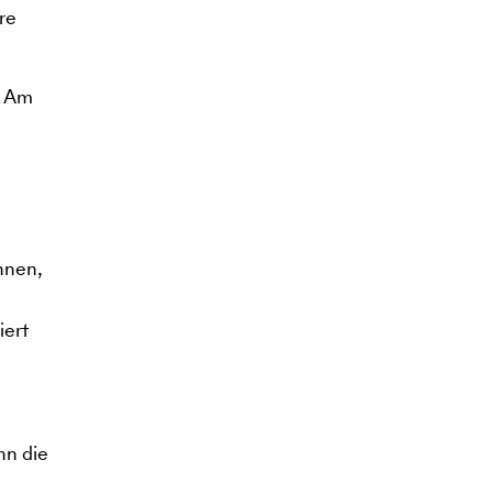
re
. Am
nnen,
iert
nn die