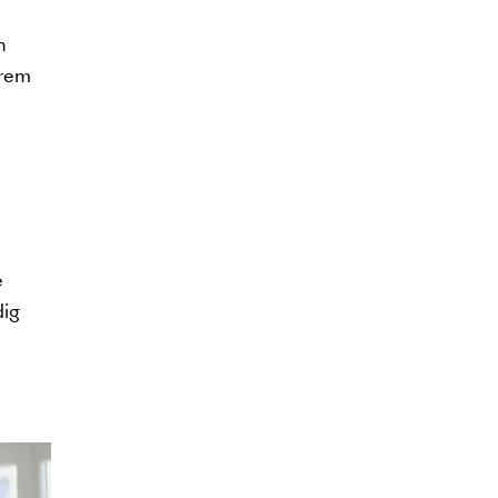
n
erem
e
dig