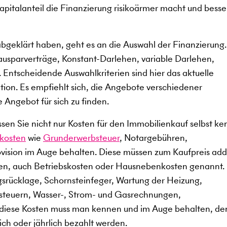
kapitalanteil die Finanzierung risikoärmer macht und besse
abgeklärt haben, geht es an die Auswahl der Finanzierung
ausparverträge, Konstant-Darlehen, variable Darlehen,
 Entscheidende Auswahlkriterien sind hier das aktuelle
ation. Es empfiehlt sich, die Angebote verschiedener
e Angebot für sich zu finden.
en Sie nicht nur Kosten für den Immobilienkauf selbst ke
kosten
wie
Grunderwerbsteuer
, Notargebühren,
ision im Auge behalten. Diese müssen zum Kaufpreis add
en, auch Betriebskosten oder Hausnebenkosten genannt.
gsrücklage, Schornsteinfeger, Wartung der Heizung,
dsteuern, Wasser-, Strom- und Gasrechnungen,
 diese Kosten muss man kennen und im Auge behalten, de
ch oder jährlich bezahlt werden.